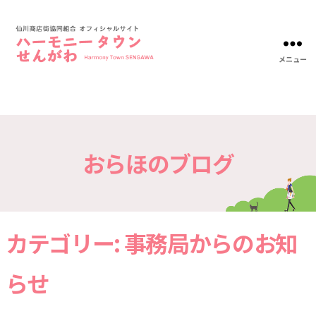
メニュー
ハ
ー
モ
ニ
ー
タ
おらほのブログ
ウ
ン
仙
川-
仙
川
カテゴリー:
事務局からのお知
商
店
街
らせ
協
同
組