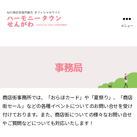
メニュー
ハ
ー
モ
ニ
ー
タ
事務局
ウ
ン
仙
川-
仙
商店街事務所では、「おらほカード」や「夏祭り」、「商店
川
商
街セール」などの各種イベントについてのお問い合せを受け
店
付けております。また、商店街についての様々なお問い合せ
街
協
やご質問などについても対応いたします！
同
組