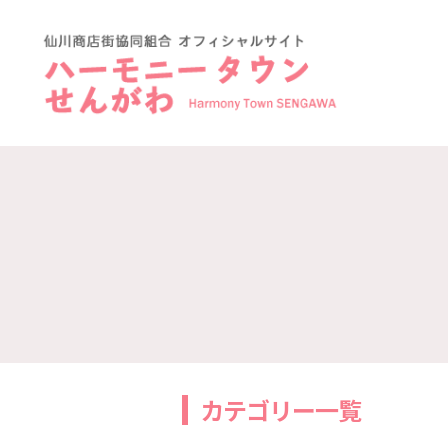
ハ
ー
モ
ニ
ー
タ
ウ
ン
仙
川-
仙
川
商
店
カテゴリー一覧
街
協
同