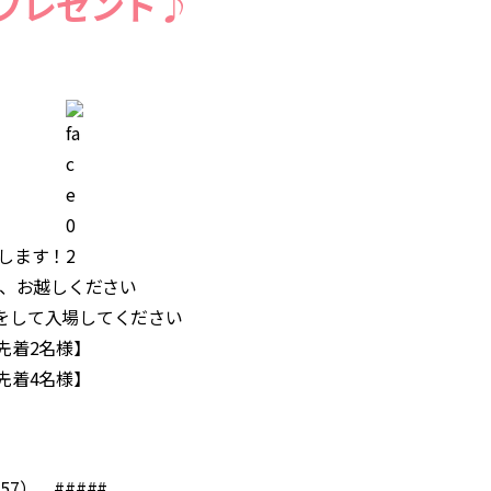
プレゼント♪
します！
うえ、お越しください
をして入場してください
【先着2名様】
【先着4名様】
57） #####