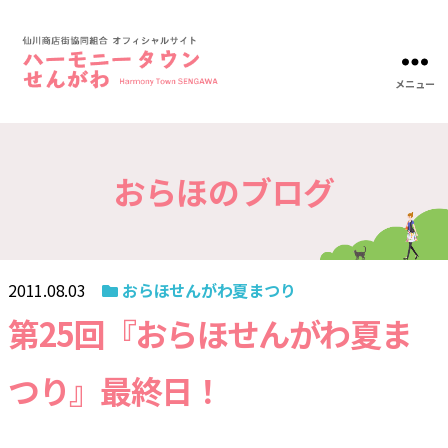
メニュー
ハ
ー
モ
ニ
おらほのブログ
ー
タ
ウ
ン
仙
川-
2011.08.03
おらほせんがわ夏まつり
仙
川
第25回『おらほせんがわ夏ま
商
店
つり』最終日！
街
協
同
組