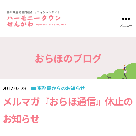
メニュー
ハ
ー
モ
ニ
おらほのブログ
ー
タ
ウ
ン
仙
川-
2012.03.28
事務局からのお知らせ
仙
川
メルマガ『おらほ通信』休止の
商
店
お知らせ
街
協
同
組