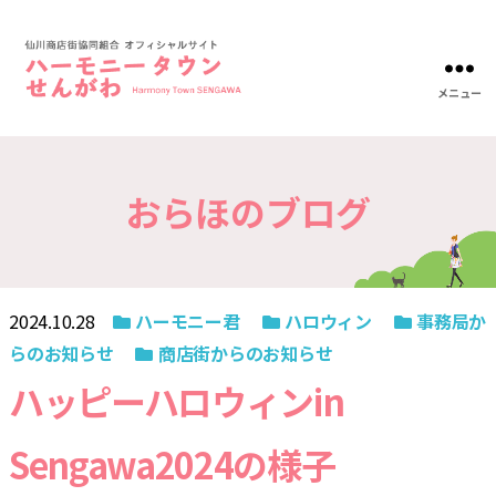
メニュー
ハ
ー
モ
ニ
おらほのブログ
ー
タ
ウ
ン
仙
川-
2024.10.28
ハーモニー君
ハロウィン
事務局か
仙
らのお知らせ
商店街からのお知らせ
川
商
ハッピーハロウィンin
店
街
協
Sengawa2024の様子
同
組