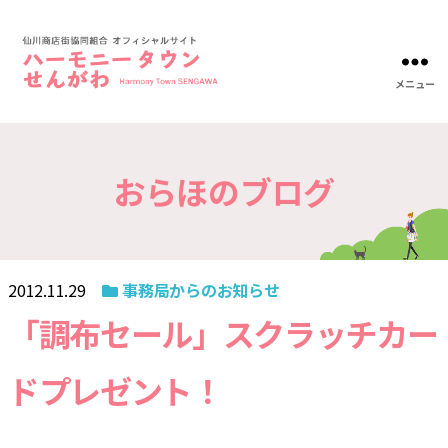
メニュー
ハ
ー
モ
ニ
おらほのブログ
ー
タ
ウ
ン
仙
川-
2012.11.29
事務局からのお知らせ
仙
川
「調布セール」スクラッチカー
商
店
ドプレゼント！
街
協
同
組