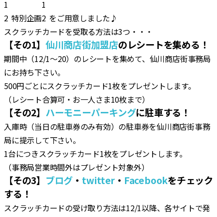
特別企画
をご用意しました♪
スクラッチカードを受取る方法は3つ・・・
【その1】
仙川商店街加盟店
のレシートを集める！
期間中（12/1～20）のレシートを集めて、仙川商店街事務局
にお持ち下さい。
500円ごとにスクラッチカード1枚をプレゼントします。
（レシート合算可・お一人さま10枚まで）
【その2】
ハーモニーパーキング
に駐車する！
入庫時（当日の駐車券のみ有効）の駐車券を仙川商店街事務
局に提示して下さい。
1台につきスクラッチカード1枚をプレゼントします。
（事務局営業時間外はプレゼント対象外）
【その3】
ブログ
・
twitter
・
Facebook
をチェック
する！
スクラッチカードの受け取り方法は12/1以降、各サイトで発