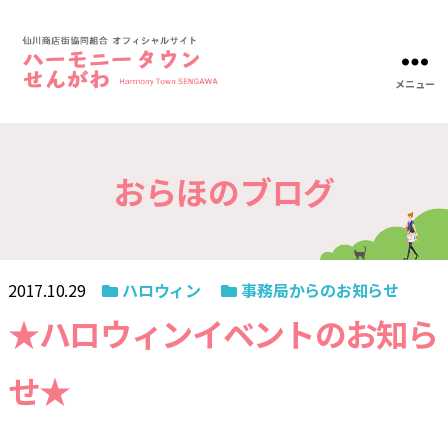
メニュー
ハ
ー
モ
ニ
おらほのブログ
ー
タ
ウ
ン
仙
川-
2017.10.29
ハロウィン
事務局からのお知らせ
仙
川
★ハロウィンイベントのお知ら
商
店
せ★
街
協
同
組