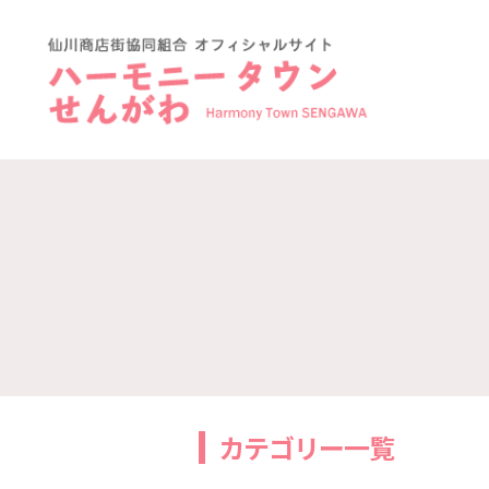
ハ
ー
モ
ニ
ー
タ
ウ
ン
仙
川-
仙
川
商
店
カテゴリー一覧
街
協
同