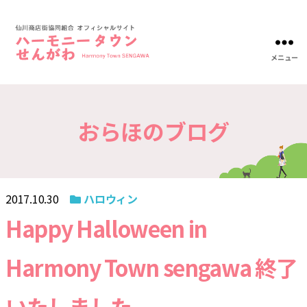
メニュー
ハ
ー
モ
ニ
おらほのブログ
ー
タ
ウ
ン
仙
川-
2017.10.30
ハロウィン
仙
川
Happy Halloween in
商
店
Harmony Town sengawa 終了
街
協
同
いたしました。
組