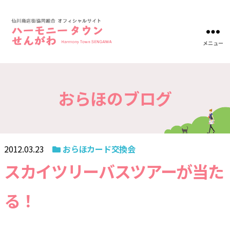
メニュー
ハ
ー
モ
ニ
おらほのブログ
ー
タ
ウ
ン
仙
川-
2012.03.23
おらほカード交換会
仙
川
スカイツリーバスツアーが当た
商
店
る！
街
協
同
組