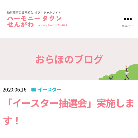
メニュー
ハ
ー
モ
ニ
おらほのブログ
ー
タ
ウ
ン
仙
川-
2020.06.16
イースター
仙
川
「イースター抽選会」実施しま
商
店
す！
街
協
同
組