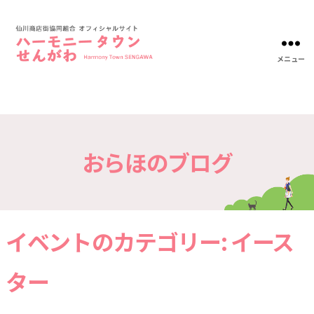
メニュー
ハ
ー
モ
ニ
ー
タ
おらほのブログ
ウ
ン
仙
川-
仙
川
イベントのカテゴリー:
イース
商
店
街
ター
協
同
組