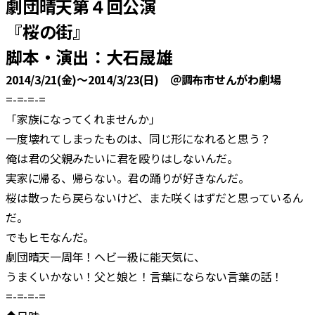
劇団晴天第４回公演
合
『桜の街』
脚本・演出：大石晟雄
2014/3/21(金)～2014/3/23(日) ＠調布市せんがわ劇場
=-=-=-=
「家族になってくれませんか」
一度壊れてしまったものは、同じ形になれると思う？
俺は君の父親みたいに君を殴りはしないんだ。
実家に帰る、帰らない。君の踊りが好きなんだ。
桜は散ったら戻らないけど、また咲くはずだと思っているん
だ。
でもヒモなんだ。
劇団晴天一周年！ヘビー級に能天気に、
うまくいかない！父と娘と！言葉にならない言葉の話！
=-=-=-=