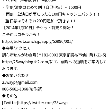
・ペア割（予約のみ）…4000円
・学割/演劇はじめて割（自己申告）…1500円
・雨割…公演日が雨だったら100円キャッシュバック！！
（当日券はそれぞれ200円追加で頂きます）
【2014年1月30日】チケット前売り開始！
ご予約はコチラから！
http://ticket.corich.jp/apply/52996/001/
◆会場/アクセス
調布市せんがわ劇場(〒182-0002 東京都調布市仙川町1-21-5)
http://25way.blog.fc2.com/にて、劇場への道順をご案内して
おります。
◆お問い合わせ
25wayp@gmail.com
080-5681-1368(制作部)
◆その他
[Twitter]https://twitter.com/25wayp