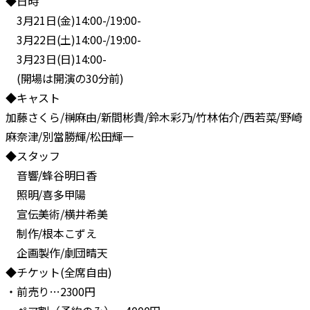
◆日時
3月21日(金)14:00-/19:00-
3月22日(土)14:00-/19:00-
3月23日(日)14:00-
(開場は開演の30分前)
◆キャスト
加藤さくら/榊麻由/新間彬貴/鈴木彩乃/竹林佑介/西若菜/野崎
麻奈津/別當勝輝/松田輝一
◆スタッフ
音響/蜂谷明日香
照明/喜多甲陽
宣伝美術/横井希美
制作/根本こずえ
企画製作/劇団晴天
◆チケット(全席自由)
・前売り…2300円