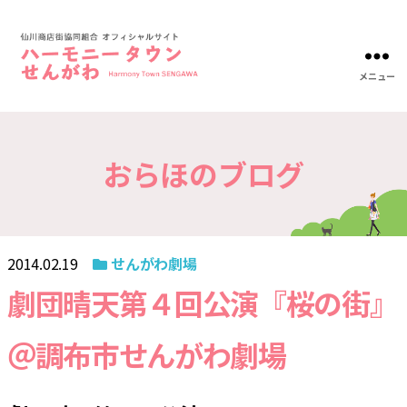
メニュー
ハ
ー
モ
ニ
おらほのブログ
ー
タ
ウ
ン
仙
川-
2014.02.19
せんがわ劇場
仙
川
劇団晴天第４回公演『桜の街』
商
店
＠調布市せんがわ劇場
街
協
同
組