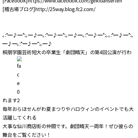
[Facebook]https://www.facebook.com/gekidanseiten
[稽古場ブログ]http://25way.blog.fc2.com/
｡:*━♪━*:｡━♪━｡:*━♪━*:｡━♪━｡:*━♪━*:｡｡:*━♪━*:｡
━♪━｡:*━♪━*:｡━♪
桐朋学園芸術短大の卒業生「劇団晴天」の第4回公演が行わ
れます
毎年おらほせんがわ夏まつりやハロウィンのイベントでも大
活躍してくれる
大事な仙川商店街の仲間です。劇団晴天一周年！ぜひ彼らの
舞台をご覧ください！