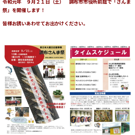
令和元年 ９月２１日（土） 調布市市役所前庭で「さんま
合
祭」を開催します！
皆様お誘いあわせてお出かけください。