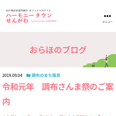
メニュー
ハ
ー
モ
ニ
おらほのブログ
ー
タ
ウ
ン
仙
川-
2019.09.04
調布のまち風景
仙
川
令和元年 調布さんま祭のご案
商
店
内
街
協
同
組