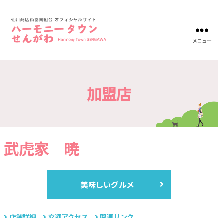
メニュー
ハ
ー
モ
ニ
加盟店
ー
タ
ウ
ン
仙
川-
武虎家 暁
仙
川
商
店
美味しいグルメ
街
協
同
組
店舗詳細
交通アクセス
関連リンク