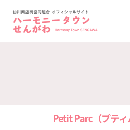
ハ
ー
モ
ニ
ー
タ
ウ
ン
仙
川-
仙
川
商
店
Petit Parc（プ
街
協
同