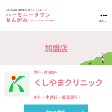
メニュー
ハ
ー
モ
ニ
加盟店
ー
タ
ウ
ン
仙
川-
内科・循環器科
仙
くしやまクリニック
川
商
店
街
内科・小児科・循環器科！
協
同
組
美容と健康