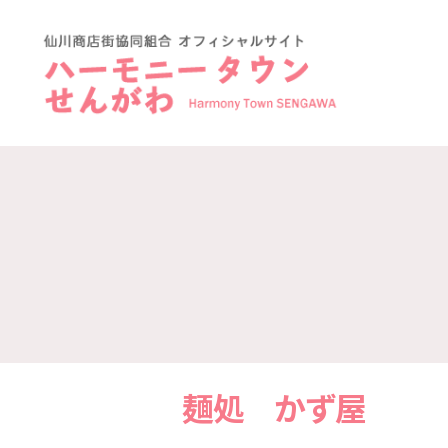
ハ
ー
モ
ニ
ー
タ
ウ
ン
仙
川-
仙
川
商
店
麺処 かず屋
街
協
同