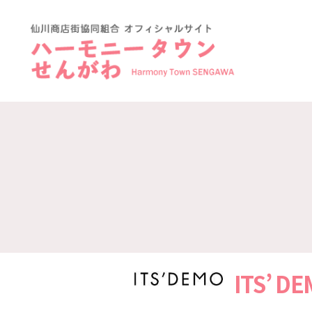
ハ
ー
モ
ニ
ー
タ
ウ
ン
仙
川-
仙
川
商
店
ITS’ D
街
協
同